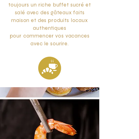
toujours un riche buffet sucré et
salé avec des gâteaux faits
maison et des produits locaux
authentiques
pour commencer vos vacances
avec le sourire.