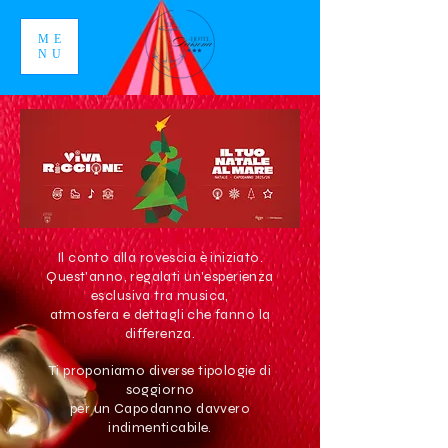
ME
NU
Il conto alla rovescia è iniziato.
Quest'anno, regalati un'esperienza
esclusiva tra musica,
atmosfera e dettagli che fanno la
differenza.
Ti proponiamo diverse tipologie di
soggiorno
per un Capodanno davvero
indimenticabile.