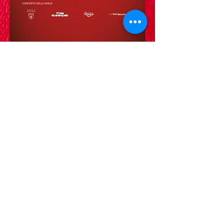
Hotel Darsena
***
FH S.R.L.
v.le Galli, 5
47838 Riccione (Rn)
tel
+39 0541 648064
whatsapp
+39 3339691002
email:
info@darsenafh.com
P.Iva
04722030402
CIR 099013-AL-00189
CIN IT099013A1WY7LLGWM