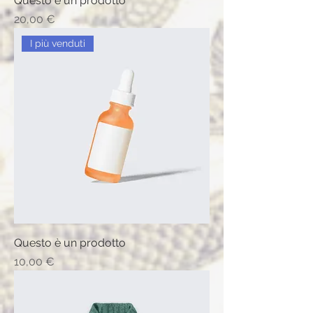
Questo è un prodotto
Prix
20,00 €
I più venduti
Questo è un prodotto
Prix
10,00 €