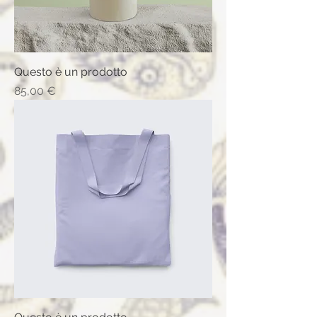
Questo è un prodotto
Prix
85,00 €