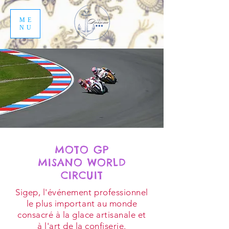
ME
NU
MOTO GP
MISANO WORLD
CIRCUIT
Sigep, l'événement professionnel
le plus important au monde
consacré à la glace artisanale et
à l'art de la confiserie.