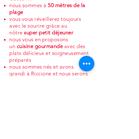
nous sommes à
50 mètres de la
plage
vous vous réveillerez toujours
avec le sourire grâce au
nôtre
super petit déjeuner
nous vous en proposons
un
cuisine gourmande
avec des
plats délicieux et soigneusement
préparés
nous sommes nés et avons
grandi à Riccione et nous serons
à vous
guide personnel
pour des
conseils sur vos vacances
Hotel Darsena
***
FH S.R.L.
v.le Galli, 5