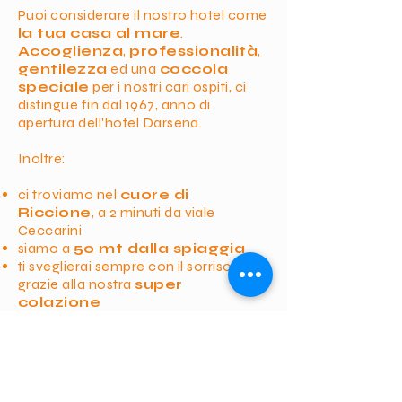
Puoi considerare il nostro hotel come
la tua casa al mare
.
Accoglienza
,
professionalità
,
gentilezza
ed una
coccola
speciale
per i nostri cari ospiti, ci
distingue fin dal 1967, anno di
apertura dell'hotel Darsena.
Inoltre:
ci troviamo nel
cuore di
Riccione
, a 2 minuti da viale
Ceccarini
siamo a
50 mt dalla spiaggia
ti sveglierai sempre con il sorriso
grazie alla nostra
super
colazione
ti offriamo una
cucina golosa
con
piatti sfiziosi e preparati con cura
siamo nati e cresciuti a Riccione e
saremo la tua
guida personale
per consigli sulla tua vacanza