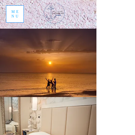
ME
NU