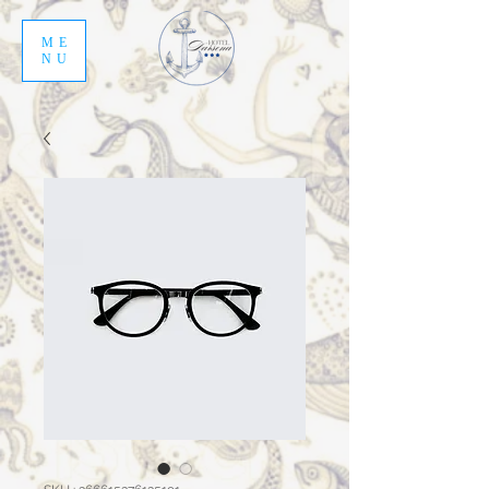
ME
NU