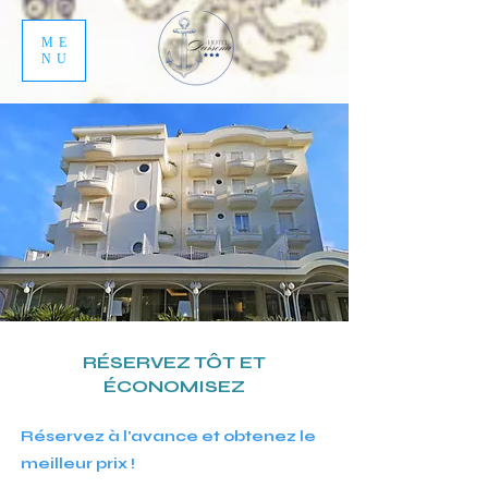
ME
NU
RÉSERVEZ TÔT ET
ÉCONOMISEZ
Réservez à l'avance et obtenez le
meilleur prix !