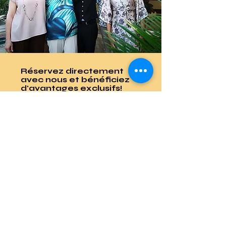
Réservez directement
avec nous et bénéficiez
d'avantages exclusifs!
Vous rêvez de vacances parfaites à
Riccione?
Ne laissez rien au hasard!
En réservant directement sur notre
site nous vous garantissons:
Meilleur tarif garanti
Pas d'intermédiaire, juste le prix le
plus bas!
Tarifs réduits sur les
réservations futures
Parce qu'une fois que vous aurez
goûté à