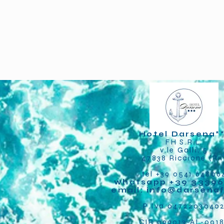
Hotel Darsena
*
FH S.R.L.
v.le Galli, 5
47838 Riccione (Rn
tel +39 0541 64806
whatsapp +39 33396
email:
info@darsena
P.Iva 0472203040
CIR 099013-AL-001