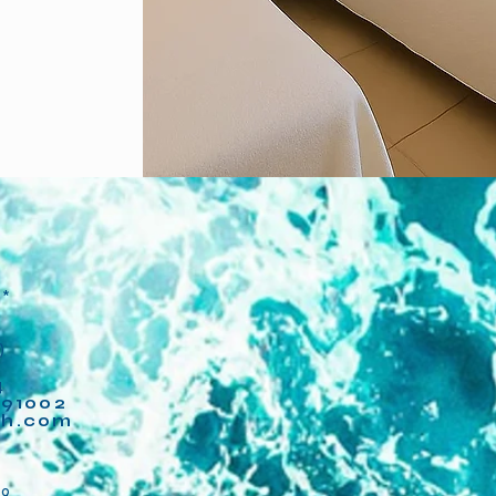
**
)
4
91002
fh.com
2
89