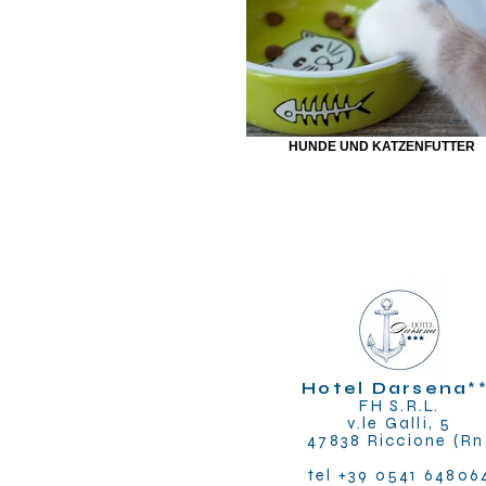
HUNDE UND KATZENFUTTER
Hotel Darsena
*
FH S.R.L.
v.le Galli, 5
47838 Riccione (Rn
tel +39 0541 64806