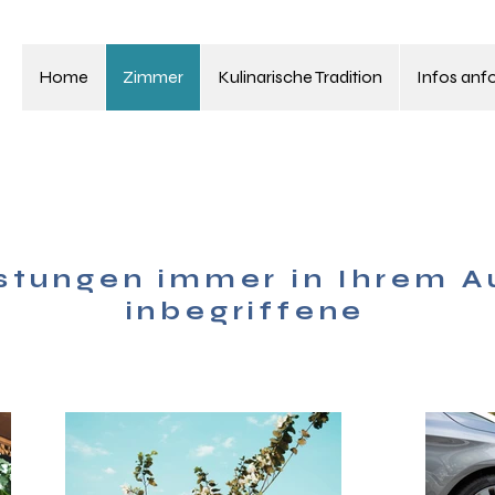
Home
Zimmer
Kulinarische Tradition
Infos anf
istungen immer in Ihrem A
inbegriffene