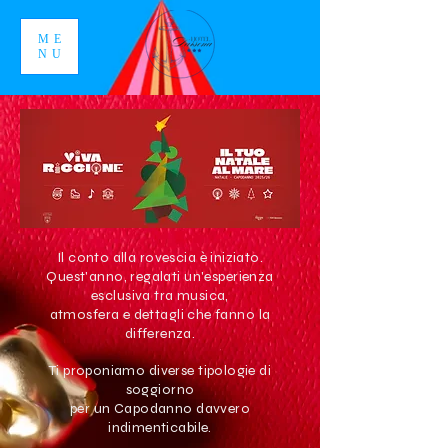
ME
NU
Il conto alla rovescia è iniziato.
Quest'anno, regalati un'esperienza
esclusiva tra musica,
atmosfera e dettagli che fanno la
differenza.
Ti proponiamo diverse tipologie di
soggiorno
per un Capodanno davvero
indimenticabile.