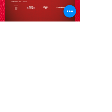
Hotel Darsena
***
FH S.R.L.
v.le Galli, 5
47838 Riccione (Rn)
tel
+39 0541 648064
whatsapp
+39 3339691002
email:
info@darsenafh.com
P.Iva
04722030402
CIR 099013-AL-00189
CIN IT099013A1WY7LLGWM