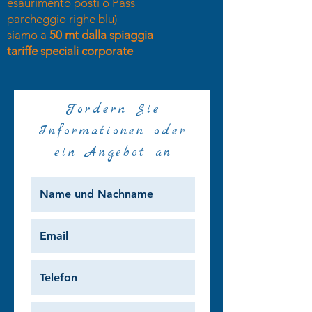
esaurimento posti o Pass
parcheggio righe blu)
siamo a
50 mt dalla spiaggia
tariffe speciali corporate
Fordern Sie
Informationen oder
ein Angebot an