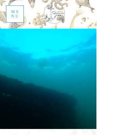
ME
NU