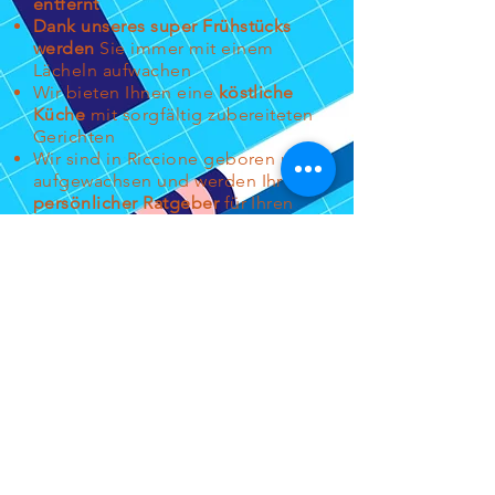
entfernt
Dank unseres super Frühstücks
werden
Sie immer mit einem
Lächeln aufwachen
Wir bieten Ihnen eine
köstliche
Küche
mit sorgfältig zubereiteten
Gerichten
Wir sind in Riccione geboren und
aufgewachsen und werden Ihr
persönlicher Ratgeber
für Ihren
Urlaub sein
Hotel Darsena
***
FH S.R.L.
v.le Galli, 5
47838 Riccione (Rn)
tel
+39 0541 648064
whatsapp
+39 3339691002
email:
info@darsenafh.com