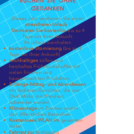
BUCHEN SIE OHNE
GEDANKEN
Dieses Jahr verdienen Sie einen
stressfreien Urlaub
!
Stornieren Sie kostenlos
bis zu 4
Tage vor Ihrer Ankunft.
Ihr Urlaub beinhaltet:
kostenlose Stornierung
(bis zu 4
Tage vor Ihrer Ankunft)
reichhaltiges
süßes und
herzhaftes Frühstücksbuffet mit
vielen frischen und
hausgemachten Produkten
3-Gänge-Mittag- und Abendessen
mit leckeren Gerichten, die von
Chef Mirko mit Weisheit
zubereitet wurden
Klimaanlage
im Zimmer und in
den öffentlichen Bereichen
Kostenloses WLAN im
gesamten
Hotel
Fahrrad zur
Verfügung