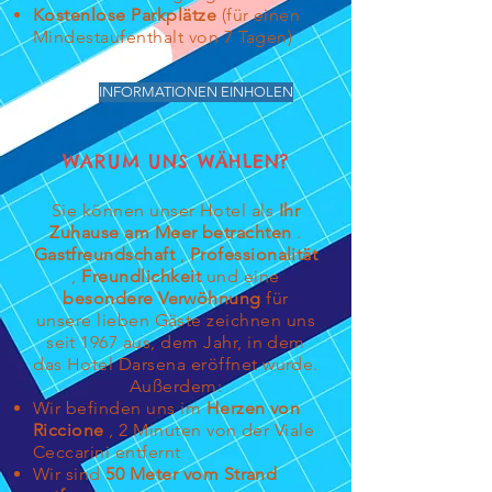
Kostenlose Parkplätze
(für einen
Mindestaufenthalt von 7 Tagen)
INFORMATIONEN EINHOLEN
WARUM UNS WÄHLEN?
Sie können unser Hotel als
Ihr
Zuhause am Meer betrachten
.
Gastfreundschaft
,
Professionalität
,
Freundlichkeit
und eine
besondere Verwöhnung
für
unsere lieben Gäste zeichnen uns
seit 1967 aus, dem Jahr, in dem
das Hotel Darsena eröffnet wurde.
Außerdem:
Wir befinden uns im
Herzen von
Riccione
, 2 Minuten von der Viale
Ceccarini entfernt
Wir sind
50 Meter vom Strand