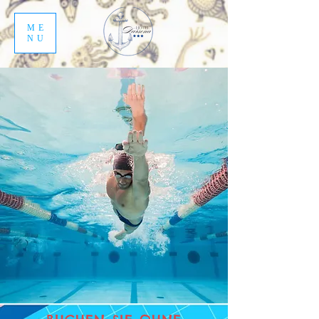
ME
NU