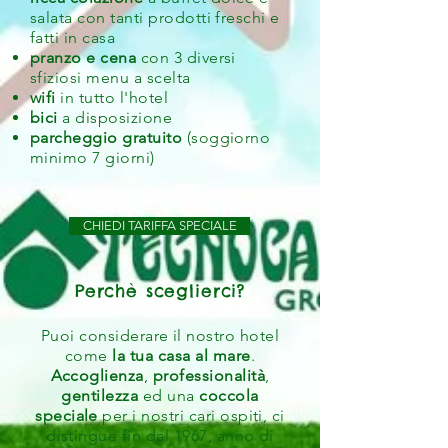
salata con tanti prodotti freschi e
fatti in casa
pranzo e cena
con 3 diversi
sfiziosi menu a scelta
wifi
in tutto l'hotel
bici
a disposizione
parcheggio gratuito
(soggiorno
minimo 7 giorni)
CHIEDI TARIFFA SPECIALE
Perchè sceglierci?
Puoi considerare il nostro hotel
come
la tua casa al mare
.
Accoglienza
,
professionalità
,
gentilezza
ed una
coccola
speciale
per i nostri cari ospiti, ci
distingue fin dal 1967, anno di