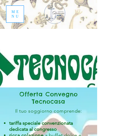
ME
NU
Offerta Convegno
Tecnocasa
Il tuo soggiorno comprende:
tariffa speciale convenzionata
dedicata al congresso
ricca colazione
a buffet dolce e