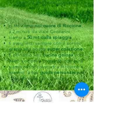
apertura dell'hotel Darsena.
Inoltre:
ci troviamo nel
cuore di Riccione
,
a 2 minuti da viale Ceccarini
siamo a
50 mt dalla spiaggia
ti sveglierai sempre con il sorriso
grazie alla nostra
super colazione
ti offriamo una
cucina golosa
con
piatti sviziosi e preparati con cura
siamo nati e cresciuti a Riccione e
saremo la tua
guida personale
per
consigli sulla tua vacanza
Hotel Darsena
***
FH S.R.L.
v.le Galli, 5
47838 Riccione (Rn)