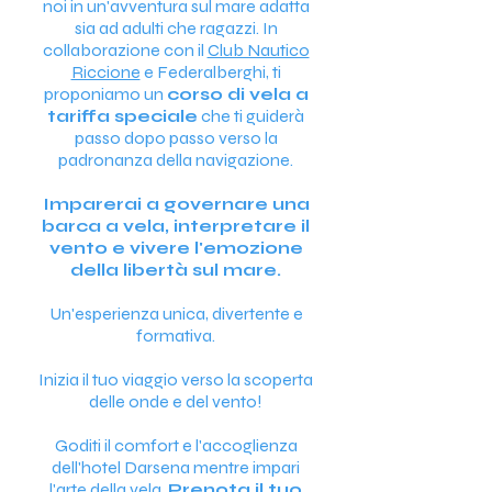
noi in un'avventura sul mare adatta
sia ad adulti che ragazzi. In
collaborazione con il
Club Nautico
Riccione
e Federalberghi, ti
proponiamo un
corso di vela a
tariffa speciale
che ti guiderà
passo dopo passo verso la
padronanza della navigazione.
Imparerai a governare una
barca a vela, interpretare il
vento e vivere l'emozione
della libertà sul mare.
Un'esperienza unica, divertente e
formativa.
Inizia il tuo viaggio verso la scoperta
delle onde e del vento!
Goditi il comfort e l'accoglienza
dell'hotel Darsena mentre impari
l'arte della vela.
Prenota il tuo