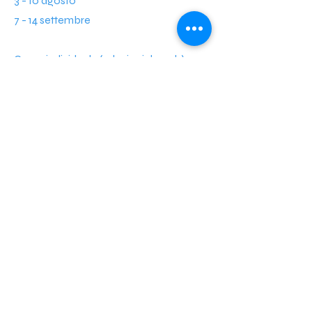
3 - 10 agosto
7 - 14 settembre
Corso individuale ( 4 lezioni da 2,5h)
Corso promo 2 persone
Lezione singola
CHIEDI OFFERTA