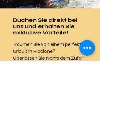
Buchen Sie direkt bei
uns und erhalten Sie
exklusive Vorteile!
Träumen Sie von einem perfekten
Urlaub in Riccione?
Überlassen Sie nichts dem Zufall!
Wenn Sie direkt auf unserer
Website buchen,
garantieren wir Ihnen:
Bester Preis garantiert
Kein Zwischenhändler, nur der
günstigste Preis!
Ermäßigte Preise bei
zukünftigen Buchungen
Denn wenn Sie einmal die
Gastfreundschaft des
Hotel Darsena erlebt haben,