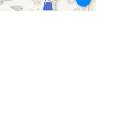
spedizioni è il modo migliore per
costruire fiducia e rassicurare i tuoi
clienti che possono acquistare da te
in tutta sicurezza.
Hotel Darsena
***
FH S.R.L.
v.le Galli, 5
47838 Riccione (Rn)
tel
+39 0541 648064
whatsapp
+39 3339691002
email:
info@darsenafh.com
P.Iva
04722030402
CIR 099013-AL-00189
CIN IT099013A1WY7LLGWM
Privacy Policy
Cookie Policy