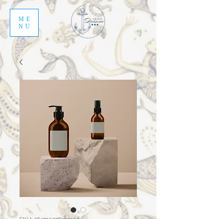
ME
NU