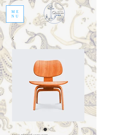
ME
NU