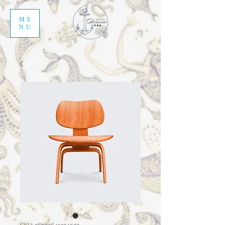
ME
NU